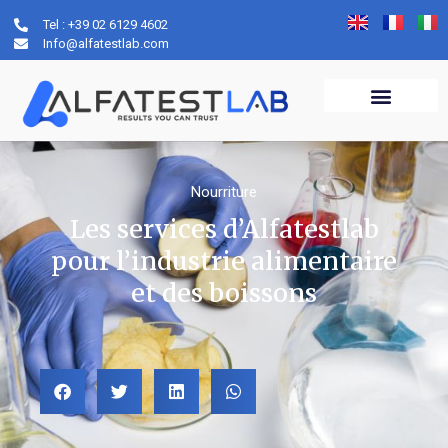
Tel : +39 02 6129 4602
Info@alfatestlab.com
Nourriture
Les services d’Alfatestlab
pour l’industrie alimentaire
et des boissons