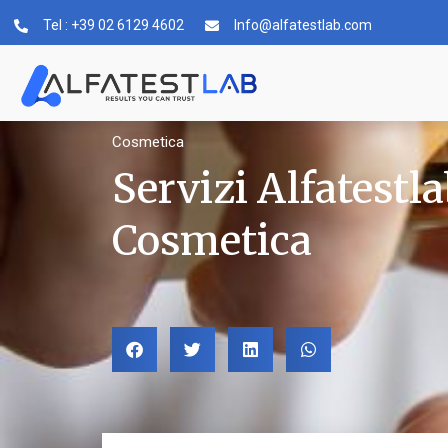
Tel : +39 02 6129 4602
Info@alfatestlab.com
Cosmetica
Servizi Alfatestla
Cosmetica