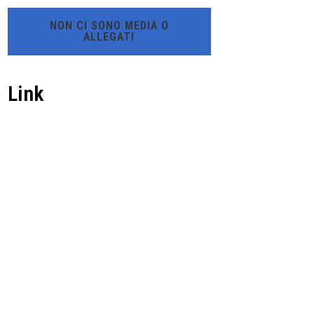
NON CI SONO MEDIA O
ALLEGATI
Link