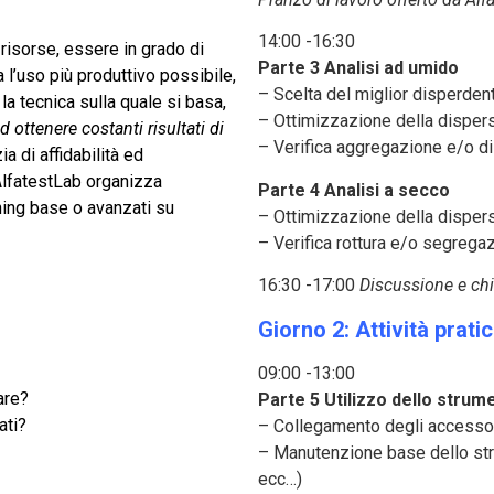
14:00 -16:30
risorse, essere in grado di
Parte 3 Analisi ad umido
a l’uso più produttivo possibile,
– Scelta del miglior disperden
a tecnica sulla quale si basa,
– Ottimizzazione della dispers
 ottenere costanti risultati di
– Verifica aggregazione e/o d
 di affidabilità ed
 AlfatestLab organizza
Parte 4 Analisi a secco
ining base o avanzati su
– Ottimizzazione della dispers
– Verifica rottura e/o segreg
16:30 -17:00
Discussione e chi
Giorno 2: Attività prati
09:00 -13:00
are?
Parte 5 Utilizzo dello strum
ati?
– Collegamento degli accesso
– Manutenzione base dello stru
ecc…)