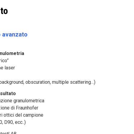
to
o avanzato
anulometria
rico”
ne laser
(background, obscuration, multiple scattering…)
sultato
buzione granulometrica
ione di Fraunhofer
ri ottici del campione
, D90, ecc..)
atestLAB