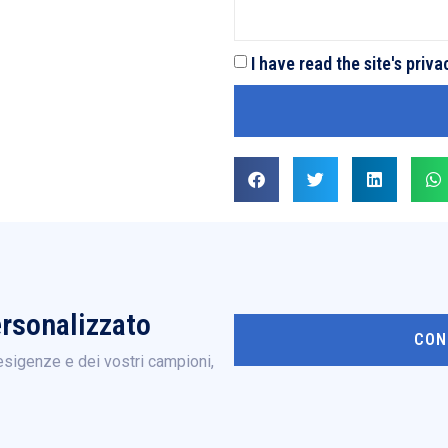
I have read the site's priva
ersonalizzato
CON
esigenze e dei vostri campioni,