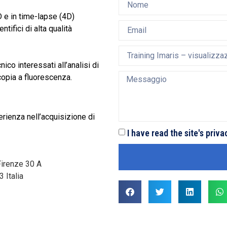
D e in time-lapse (4D)
ntifici di alta qualità
ico interessati all’analisi di
copia a fluorescenza.
rienza nell’acquisizione di
I have read the site's priva
Firenze 30 A
3
Italia