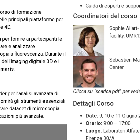
Guida di esperti e suppo
 corso di formazione
Coordinatori del corso
elle principali piattaforme per
 e 4D.
Sophie Allart-
facility, UMR
per fornire ai partecipanti le
are e analizzare
pia a fluorescenza. Durante il
Sebastien Mar
 dell’imaging digitale 3D e i
Center
Imaris
.
Clicca su “scarica pdf” per vede
der per l’analisi avanzata di
ornirà gli strumenti essenziali
Dettagli Corso
icare dataset di microscopia
Date:
9, 10 e 11 Giugno
cazioni più avanzate.
Orario:
9:00 – 17:00
Luogo:
Laboratori Alfate
Firenze 30/A