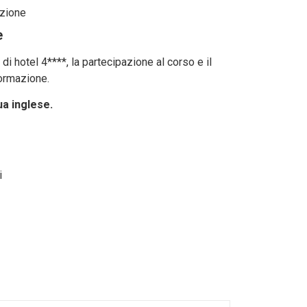
azione
e
di hotel 4****, la partecipazione al corso e il
formazione.
ua inglese.
i