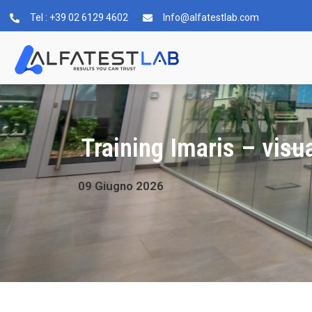
Tel : +39 02 6129 4602
Info@alfatestlab.com
Training Imaris – visu
09
Giugno
2026