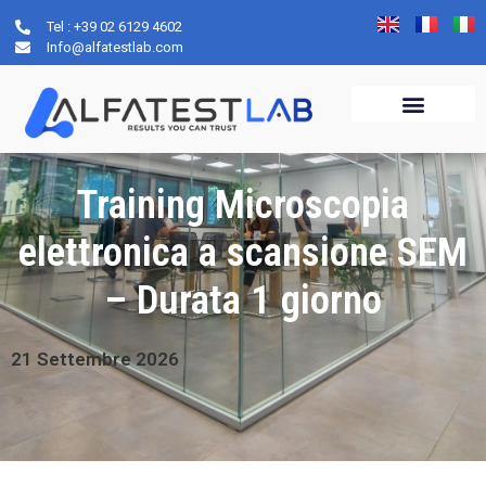
Tel : +39 02 6129 4602
Info@alfatestlab.com
COSA FACCIAMO
SERVIZI DI ANALISI
Training Microscopia
elettronica a scansione SEM
– Durata 1 giorno
21
Settembre
2026