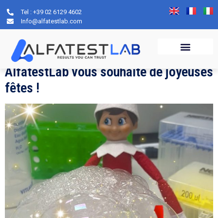
Tel : +39 02 6129 4602
Jour :
18 décembre
Info@alfatestlab.com
2024
AlfatestLab vous souhaite de joyeuses
fêtes !