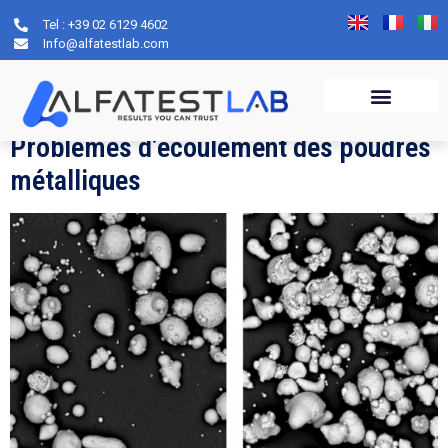
Tel : +39 02 6129 4602
Catégorie :
Rhéologie
Info@alfatestlab.com
des poudres
Problèmes d’écoulement des poudres
métalliques