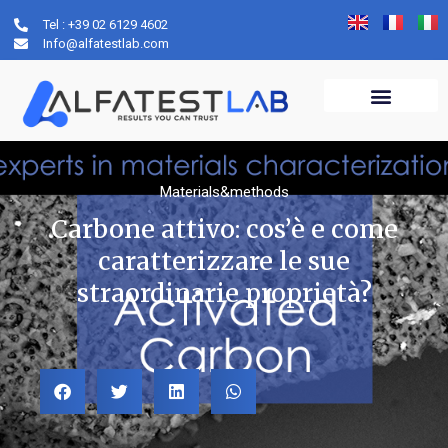
Tel : +39 02 6129 4602
Info@alfatestlab.com
Materials&methods
Carbone attivo: cos’è e come
caratterizzare le sue
straordinarie proprietà?