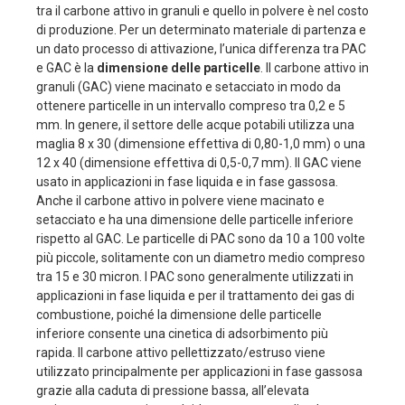
tra il carbone attivo in granuli e quello in polvere è nel costo
di produzione. Per un determinato materiale di partenza e
un dato processo di attivazione, l’unica differenza tra PAC
e GAC è la
dimensione delle particelle
. Il carbone attivo in
granuli (GAC) viene macinato e setacciato in modo da
ottenere particelle in un intervallo compreso tra 0,2 e 5
mm. In genere, il settore delle acque potabili utilizza una
maglia 8 x 30 (dimensione effettiva di 0,80-1,0 mm) o una
12 x 40 (dimensione effettiva di 0,5-0,7 mm). Il GAC viene
usato in applicazioni in fase liquida e in fase gassosa.
Anche il carbone attivo in polvere viene macinato e
setacciato e ha una dimensione delle particelle inferiore
rispetto al GAC. Le particelle di PAC sono da 10 a 100 volte
più piccole, solitamente con un diametro medio compreso
tra 15 e 30 micron. I PAC sono generalmente utilizzati in
applicazioni in fase liquida e per il trattamento dei gas di
combustione, poiché la dimensione delle particelle
inferiore consente una cinetica di adsorbimento più
rapida. Il carbone attivo pellettizzato/estruso viene
utilizzato principalmente per applicazioni in fase gassosa
grazie alla caduta di pressione bassa, all’elevata