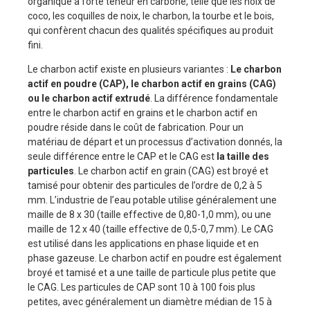
organique à forte teneur en carbone, telle que les noix de
coco, les coquilles de noix, le charbon, la tourbe et le bois,
qui confèrent chacun des qualités spécifiques au produit
fini.
Le charbon actif existe en plusieurs variantes :
Le charbon
actif en poudre (CAP), le charbon actif en grains (CAG)
ou le charbon actif extrudé
. La différence fondamentale
entre le charbon actif en grains et le charbon actif en
poudre réside dans le coût de fabrication. Pour un
matériau de départ et un processus d’activation donnés, la
seule différence entre le CAP et le CAG est
la taille des
particules
. Le charbon actif en grain (CAG) est broyé et
tamisé pour obtenir des particules de l’ordre de 0,2 à 5
mm. L’industrie de l’eau potable utilise généralement une
maille de 8 x 30 (taille effective de 0,80-1,0 mm), ou une
maille de 12 x 40 (taille effective de 0,5-0,7 mm). Le CAG
est utilisé dans les applications en phase liquide et en
phase gazeuse. Le charbon actif en poudre est également
broyé et tamisé et a une taille de particule plus petite que
le CAG. Les particules de CAP sont 10 à 100 fois plus
petites, avec généralement un diamètre médian de 15 à