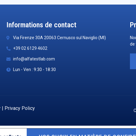
Informations de contact
P
Via Firenze 30A 20063 Cernusco sul Naviglio (MI)
No
de 
+39 02 6129 4602
info@alfatestlab.com
Lun - Ven : 9:30 - 18:30
y
|
Privacy Policy
C