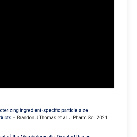
terizing ingredient-specific particle size
oducts
– Brandon J.Thomas et al. J Pharm Sci. 2021
nt of the Morphologically-Directed Raman