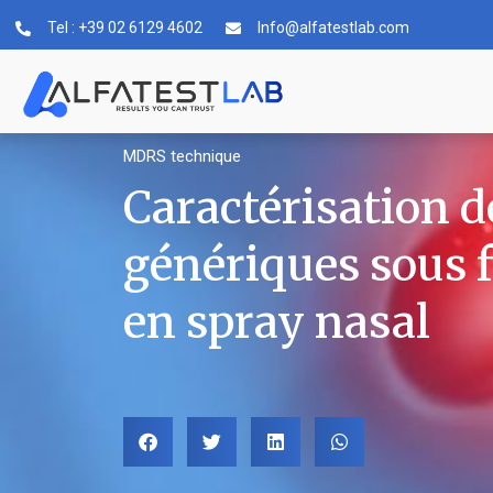
Tel : +39 02 6129 4602
Info@alfatestlab.com
MDRS technique
Caractérisation 
génériques sous 
en spray nasal