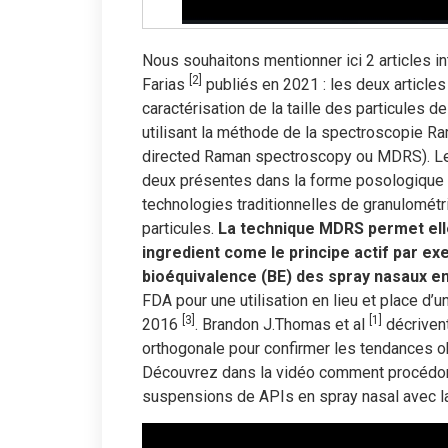
Nous souhaitons mentionner ici 2 articles
[2]
Farias
publiés en 2021 : les deux articles
caractérisation de la taille des particules 
utilisant la méthode de la spectroscopie R
directed Raman spectroscopy ou MDRS). Les p
deux présentes dans la forme posologique f
technologies traditionnelles de granulométr
particules.
La technique MDRS permet ell
ingredient come le principe actif par exe
bioéquivalence (BE) des spray nasaux e
FDA pour une utilisation en lieu et place d
[3]
[1]
2016
. Brandon J.Thomas et al
décrivent
orthogonale pour confirmer les tendances 
Découvrez dans la vidéo comment procédons
suspensions de APIs en spray nasal avec 