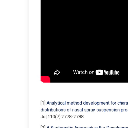
[1]
Analytical method development for charac
distributions of nasal spray suspension pr
Jul;110(7):2778-2788.
[2]
A Systematic Approach in the Developme