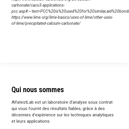
carbonate/caco3-applications-
pcc.asp#:~:text=PCC%20is%20used%20for%20similar,aid%20bond
https://www.lime.org/lime-basics/uses-of-lime/other-uses-
of-lime/precipitated-calcium-carbonate/
Qui nous sommes
AlfatestLab est un laboratoire d’analyse sous contrat
qui vous fournit des résultats fiables, grâce à des
décennies d’expérience sur les techniques analytiques
et leurs applications.