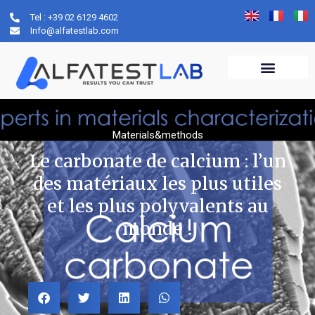
Tel : +39 02 6129 4602
Info@alfatestlab.com
Materials&methods
Le carbonate de calcium : l’un
des matériaux les plus utiles
et les plus polyvalents au
monde !