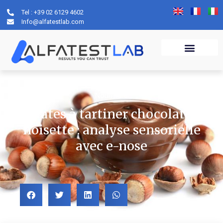
Tel : +39 02 6129 4602
Info@alfatestlab.com
Nourriture
Pâtes à tartiner chocolat-
noisette : analyse sensorielle
avec e-nose