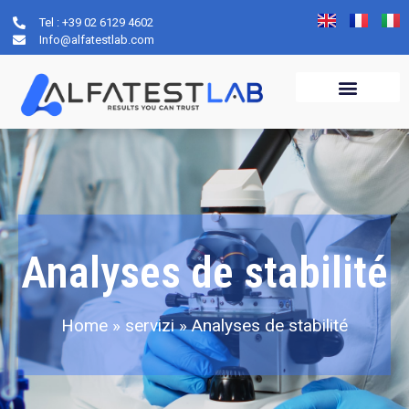
Tel : +39 02 6129 4602
Info@alfatestlab.com
Analyses de stabilité
Home
»
servizi
»
Analyses de stabilité